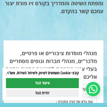
ומפתח השיטה והמדריך בקורס זיו פורת יצור
עמכם קשר בהקדם.
מנהלי מוסדות ציבוריים או פרטיים,
מלכר"ים, מנהלי חברות וגופים מסחריים
בעלי עניין מוזמנים להשאיר פרטים ונחזור
קובצי Cookie משמשים לשיווק ולשיפור השירות. אשר/י.
אליכם :
אישור הכול
שם
גוף\מוסד\חברה
גלילה
דחיית הכול
:
לראש
שם
העמוד
מלא
של