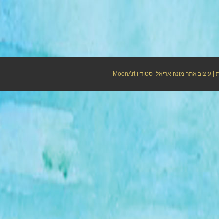
ת
| עיצוב אתר מונה אריאל -סטודיו
MoonArt